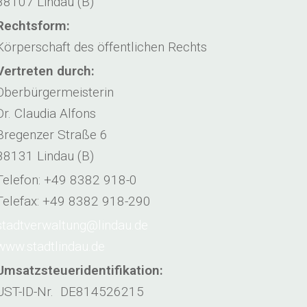
88107 Lindau (B)
Rechtsform:
Körperschaft des öffentlichen Rechts
Vertreten durch:
Oberbürgermeisterin
Dr. Claudia Alfons
Bregenzer Straße 6
88131 Lindau (B)
Telefon: +49 8382 918-0
Telefax: +49 8382 918-290
stadtverwaltung@lindau.de
www.stadtlindau.de
Umsatzsteueridentifikation:
UST-ID-Nr. DE814526215