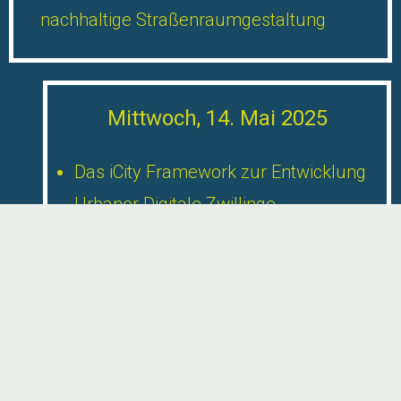
nachhaltige Straßenraumgestaltung
Mittwoch, 14. Mai 2025
Das iCity Framework zur Entwicklung
Urbaner Digitale Zwillinge
Anwendung des digitalen Zwillings zur
Verwaltung eines Landkreises
CityGML 3.0- und Firmenworkshops